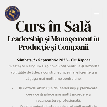
Curs în Sală
Leadership și Management în
Producție și Companii
Sâmbătă, 27 Septembrie 2025 – Cluj Napoca
Investește o singură zi (9:00–16:00) pentru a-ți dezvolta
abilitățile de lider, a construi echipe mai eficiente și a
câștiga mai mult timp pentru tine:
Îți dezvolți abilitățile de leadership și planificare
,
ceea ce îți aduce mai multă încredere și
recunoaștere profesională.
Crești productivitatea echipei
și obții rezultate